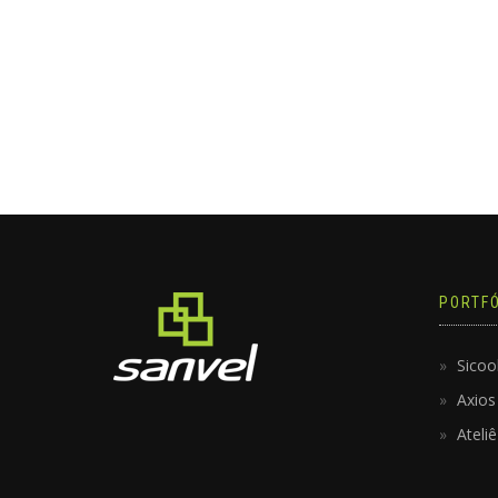
PORTFÓ
Sicoo
Axios
Ateli