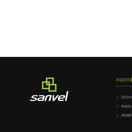
PORTFÓ
Sicoo
Axios
Ateli