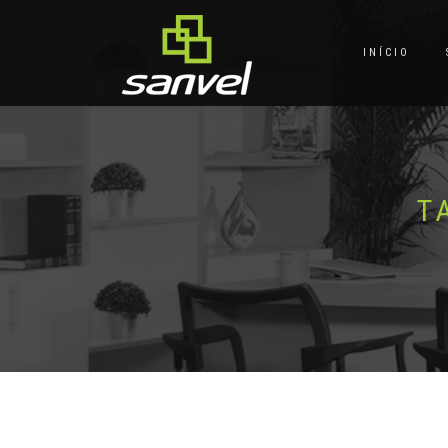
INÍCIO
T